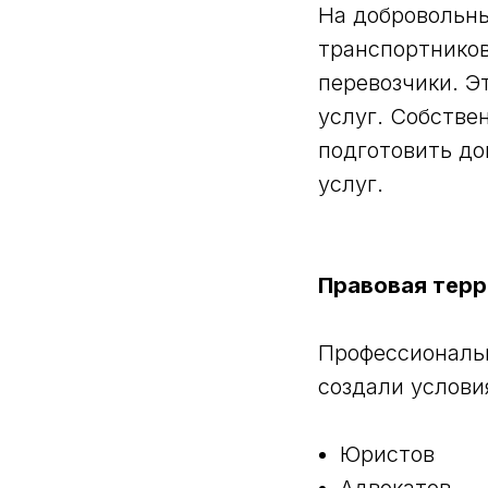
На добровольны
транспортников
перевозчики. Э
услуг. Собстве
подготовить до
услуг.
Правовая тер
Профессиональн
создали услови
Юристов
Адвокатов