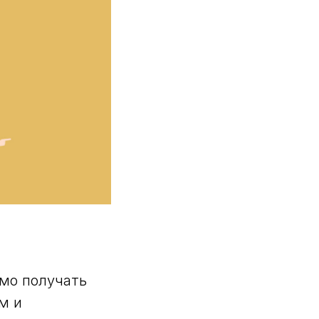
мо получать
м и