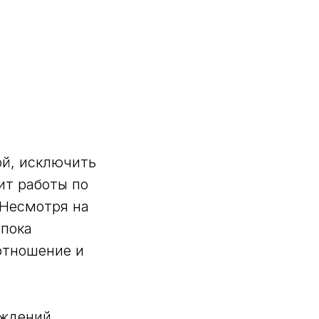
ой, исключить
ит работы по
 Несмотря на
 пока
отношение и
еждений