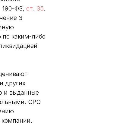
 190-ФЗ,
ст. 35
.
чение 3
 иную
 по каким-либо
 ликвидацией
оценивают
и других
о и выданные
тельными. СРО
дению
и компании.