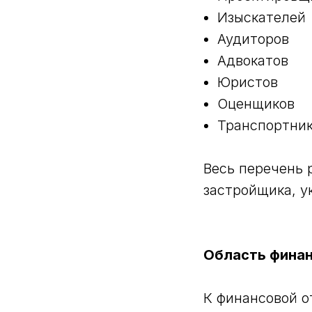
Изыскателей
Аудиторов
Адвокатов
Юристов
Оценщиков
Транспортни
Весь перечень 
застройщика, ук
Область фина
К финансовой о