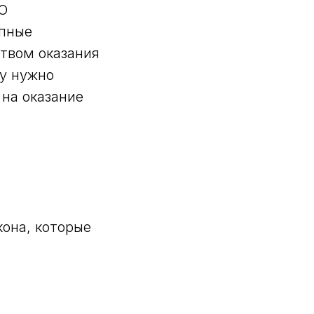
РО
упные
ством оказания
ку нужно
 на оказание
кона, которые