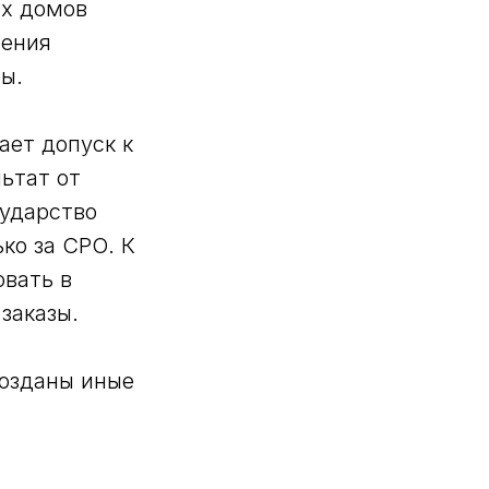
ых домов
шения
ы.
ает допуск к
ьтат от
сударство
ко за СРО. К
овать в
заказы.
созданы иные