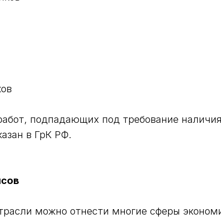
ков
работ, подпадающих под требование наличия
азан в ГрК РФ.
нсов
трасли можно отнести многие сферы эконом