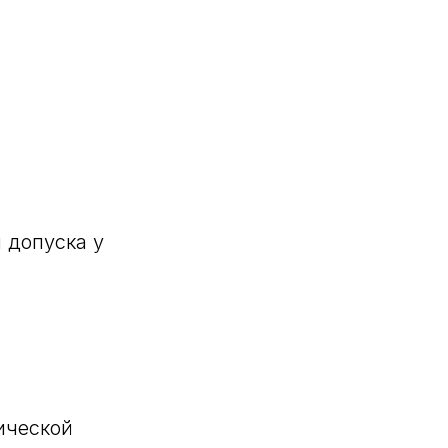
 допуска у
ической