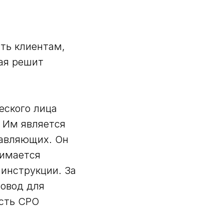
ть клиентам,
рая решит
еского лица
 Им является
равляющих. Он
нимается
инструкции. За
повод для
сть СРО